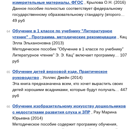
измерительные материалы. ФГОС
, Крылова О.Н. (2016)
Данное пособие полностью соответствует федеральному
государственному образовательному стандарту (второго…
49 руб
Обучение в 1 классе по учебнику "Литературное
64
чтение" . Программа, методические рекомендации
, Кац
Элла Эльханоновна (2013)
Методическое пособие "Обучение в 1 классе по учебнику"
Литературное чтение" Э. Э. Кац" включает программу… 107
руб
Обучение детей верховой езде. Практическое
65
руководство
, Уоллес Джейн (2014)
Эта книга предназначена всем, кто хочет вырастить своих
детей хорошими всадниками, которые будут получать… 447
руб
Обучение изобразительному искусству дошкольников
66
с недостатками развития слуха и ЗПР
, Рау Марина
Юрьевна (2014)
Методическое пособие содержит программу обучения,