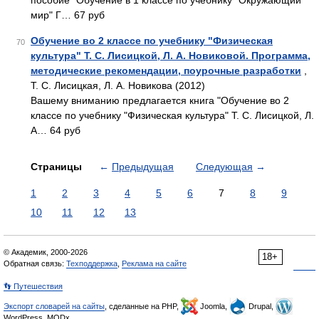
пособие "Обучение в 1 классе по учебнику "Окружающий
мир" Г… 67 руб
Обучение во 2 классе по учебнику "Физическая
70
культура" Т. С. Лисицкой, Л. А. Новиковой. Программа,
методические рекомендации, поурочные разработки
,
Т. С. Лисицкая, Л. А. Новикова (2012)
Вашему вниманию предлагается книга "Обучение во 2
классе по учебнику "Физическая культура" Т. С. Лисицкой, Л.
А… 64 руб
Страницы
←
Предыдущая
Следующая
→
1
2
3
4
5
6
7
8
9
10
11
12
13
© Академик, 2000-2026
18+
Обратная связь:
Техподдержка
,
Реклама на сайте
👣 Путешествия
Экспорт словарей на сайты
, сделанные на PHP,
Joomla,
Drupal,
WordPress, MODx.